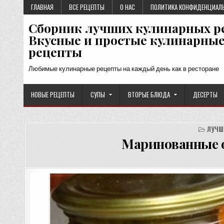
Перейти
ГЛАВНАЯ
ВСЕ РЕЦЕПТЫ
О НАС
ПОЛИТИКА КОНФИДЕНЦИАЛ
к
Сборник лучших кулинарных р
содержимому
Вкусные и простые кулинарны
рецепты
Любимые кулинарные рецепты на каждый день как в ресторане
НОВЫЕ РЕЦЕПТЫ
СУПЫ
ВТОРЫЕ БЛЮДА
ДЕСЕРТЫ
ЛУЧШ
Маринованные о