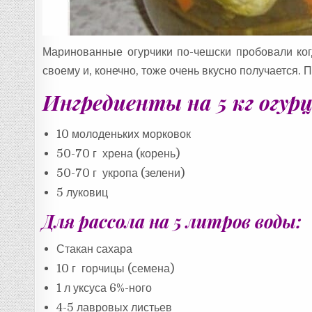
Маринованные огурчики по-чешски пробовали ког
своему и, конечно, тоже очень вкусно получается.
Ингредиенты на 5 кг огурц
10 молоденьких морковок
50-70 г хрена (корень)
50-70 г укропа (зелени)
5 луковиц
Для рассола на 5 литров воды:
Стакан сахара
10 г горчицы (семена)
1 л уксуса 6%-ного
4-5 лавровых листьев