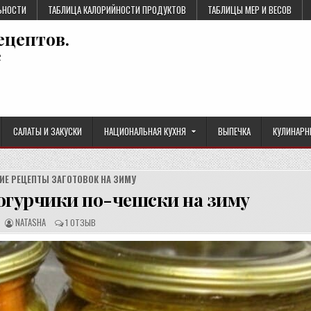
ЬНОСТИ
ТАБЛИЦА КАЛОРИЙНОСТИ ПРОДУКТОВ
ТАБЛИЦЫ МЕР И ВЕСОВ
ецептов.
е
САЛАТЫ И ЗАКУСКИ
НАЦИОНАЛЬНАЯ КУХНЯ
ВЫПЕЧКА
КУЛИНАРН
ИЕ РЕЦЕПТЫ ЗАГОТОВОК НА ЗИМУ
гурчики по-чешски на зиму
А
О
NATASHA
1 ОТЗЫВ
В
Т
Т
З
О
Ы
Р
В
Р
Ы
Е
:
Ц
Е
П
Т