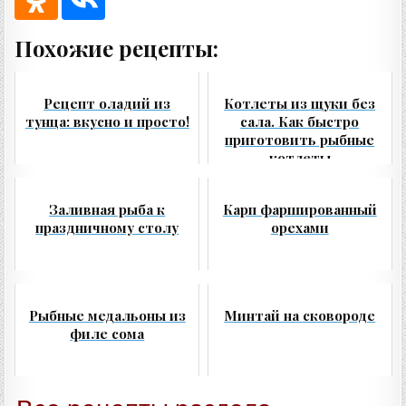
Похожие рецепты:
Рецепт оладий из
Котлеты из щуки без
тунца: вкусно и просто!
сала. Как быстро
приготовить рыбные
котлеты
Заливная рыба к
Карп фаршированный
праздничному столу
орехами
Рыбные медальоны из
Минтай на сковороде
филе сома