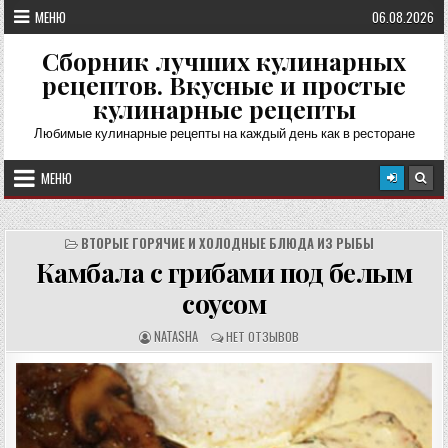
Перейти
МЕНЮ
06.08.2026
к
содержимому
Сборник лучших кулинарных
рецептов. Вкусные и простые
кулинарные рецепты
Любимые кулинарные рецепты на каждый день как в ресторане
МЕНЮ
ВТОРЫЕ ГОРЯЧИЕ И ХОЛОДНЫЕ БЛЮДА ИЗ РЫБЫ
Камбала с грибами под белым
соусом
А
О
NATASHA
НЕТ ОТЗЫВОВ
В
Т
Т
З
О
Ы
Р
В
Р
Ы
Е
:
Ц
Е
П