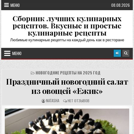
Перейти
МЕНЮ
08.08.2026
к
содержимому
Сборник лучших кулинарных
рецептов. Вкусные и простые
кулинарные рецепты
Любимые кулинарные рецепты на каждый день как в ресторане
МЕНЮ
НОВОГОДНИЕ РЕЦЕПТЫ НА 2025 ГОД
Праздничный новогодний салат
из овощей «Ежик»
А
О
NATASHA
НЕТ ОТЗЫВОВ
В
Т
Т
З
О
Ы
Р
В
Р
Ы
Е
:
Ц
Е
П