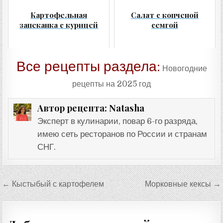
Картофельная
Салат с копченой
запеканка с курицей
семгой
Все рецепты раздела:
Новогодние
рецепты на 2025 год
Natasha
Автор рецепта:
Эксперт в кулинарии, повар 6-го разряда,
имею сеть ресторанов по России и странам
СНГ.
Навигация
← Кыстыбый с картофелем
Морковные кексы →
по
записям