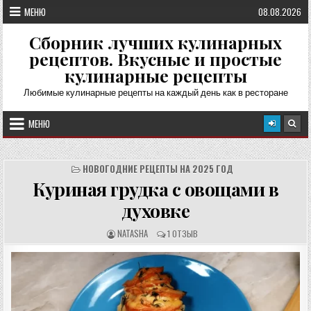
Перейти
МЕНЮ
08.08.2026
к
содержимому
Сборник лучших кулинарных
рецептов. Вкусные и простые
кулинарные рецепты
Любимые кулинарные рецепты на каждый день как в ресторане
МЕНЮ
НОВОГОДНИЕ РЕЦЕПТЫ НА 2025 ГОД
Куриная грудка с овощами в
духовке
А
О
NATASHA
1 ОТЗЫВ
В
Т
Т
З
О
Ы
Р
В
Р
Ы
Е
:
Ц
Е
П