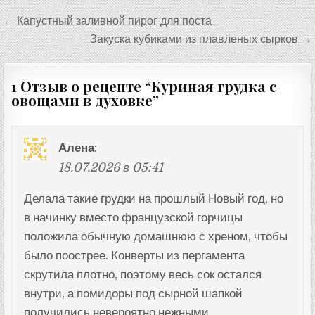
Навигация
← Капустный заливной пирог для поста
по
Закуска кубиками из плавленых сырков →
записям
1 Отзыв о рецепте “
Куриная грудка с
овощами в духовке
”
Алена
:
18.07.2026 в 05:41
Делала такие грудки на прошлый Новый год, но
в начинку вместо французской горчицы
положила обычную домашнюю с хреном, чтобы
было поострее. Конверты из пергамента
скрутила плотно, поэтому весь сок остался
внутри, а помидоры под сырной шапкой
получились невероятно нежными.