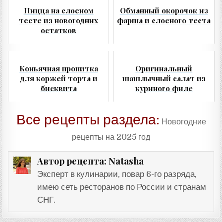
Пицца на слоеном
Обманный окорочок из
тесте из новогодних
фарша и слоеного теста
остатков
Коньячная пропитка
Оригинальный
для коржей торта и
шашлычный салат из
бисквита
куриного филе
Все рецепты раздела:
Новогодние
рецепты на 2025 год
Natasha
Автор рецепта:
Эксперт в кулинарии, повар 6-го разряда,
имею сеть ресторанов по России и странам
СНГ.