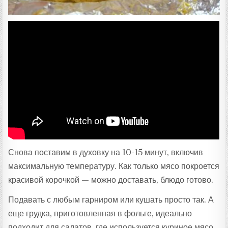
Снова поставим в духовку на 10-15 минут, включив
максимальную температуру. Как только мясо покроется
красивой корочкой — можно доставать, блюдо готово.
Подавать с любым гарниром или кушать просто так. А
еще грудка, приготовленная в фольге, идеально
подходит для салатов, где используется куриное мясо.