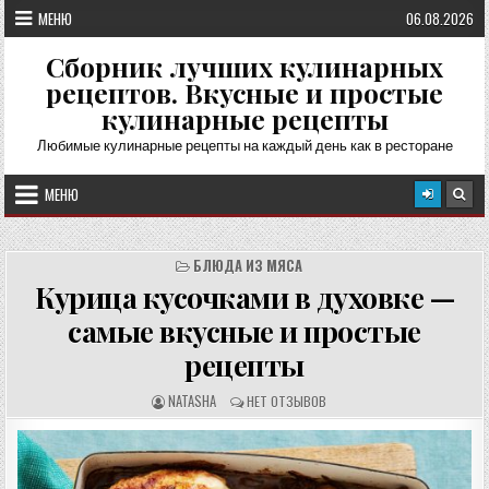
Перейти
МЕНЮ
06.08.2026
к
содержимому
Сборник лучших кулинарных
рецептов. Вкусные и простые
кулинарные рецепты
Любимые кулинарные рецепты на каждый день как в ресторане
МЕНЮ
БЛЮДА ИЗ МЯСА
Курица кусочками в духовке —
самые вкусные и простые
рецепты
А
О
NATASHA
НЕТ ОТЗЫВОВ
В
Т
Т
З
О
Ы
Р
В
Р
Ы
Е
: