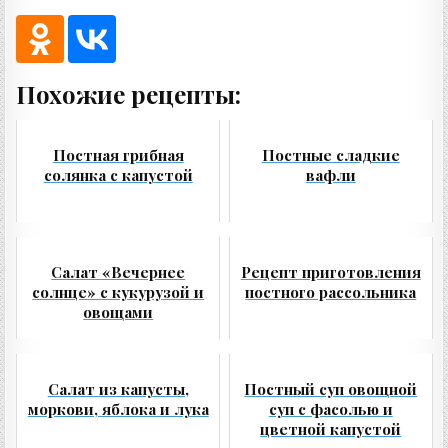
Похожие рецепты:
Постная грибная
Постные сладкие
солянка с капустой
вафли
Салат «Вечернее
Рецепт приготовления
солнце» с кукурузой и
постного рассольника
овощами
Cалат из капусты,
Постный суп овощной
моркови, яблока и лука
суп с фасолью и
цветной капустой