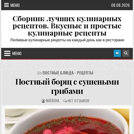
Перейти
МЕНЮ
08.08.2026
к
содержимому
Сборник лучших кулинарных
рецептов. Вкусные и простые
кулинарные рецепты
Любимые кулинарные рецепты на каждый день как в ресторане
МЕНЮ
ПОСТНЫЕ БЛЮДА - РЕЦЕПТЫ
Постный борщ с сушеными
грибами
А
О
NATASHA
НЕТ ОТЗЫВОВ
В
Т
Т
З
О
Ы
Р
В
Р
Ы
Е
:
Ц
Е
П