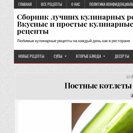
Перейти
ГЛАВНАЯ
ВСЕ РЕЦЕПТЫ
О НАС
ПОЛИТИКА КОНФИДЕНЦИАЛ
к
Сборник лучших кулинарных р
содержимому
Вкусные и простые кулинарны
рецепты
Любимые кулинарные рецепты на каждый день как в ресторане
НОВЫЕ РЕЦЕПТЫ
СУПЫ
ВТОРЫЕ БЛЮДА
ДЕСЕРТЫ
Постные котлеты 