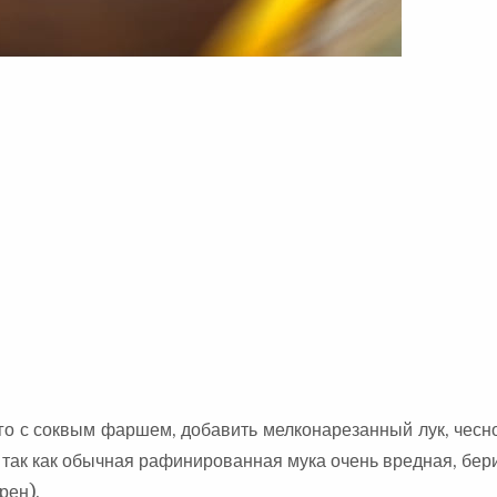
го с соквым фаршем, добавить мелконарезанный лук, чесно
, так как обычная рафинированная мука очень вредная, бер
рен).