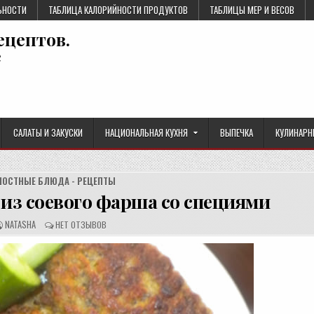
ЬНОСТИ
ТАБЛИЦА КАЛОРИЙНОСТИ ПРОДУКТОВ
ТАБЛИЦЫ МЕР И ВЕСОВ
ецептов.
е
САЛАТЫ И ЗАКУСКИ
НАЦИОНАЛЬНАЯ КУХНЯ
ВЫПЕЧКА
КУЛИНАРН
ПОСТНЫЕ БЛЮДА - РЕЦЕПТЫ
из соевого фарша со специями
А
О
NATASHA
НЕТ ОТЗЫВОВ
В
Т
Т
З
О
Ы
Р
В
Р
Ы
Е
:
Ц
Е
П
Т