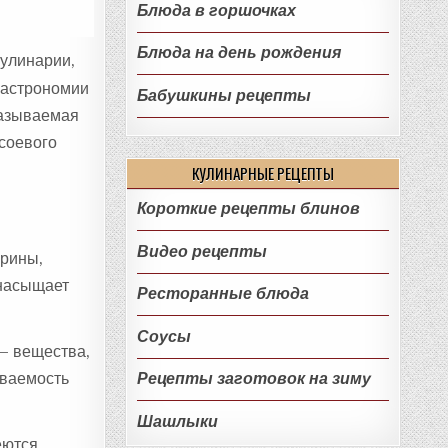
Блюда в горшочках
Блюда на день рождения
кулинарии,
 гастрономии
Бабушкины рецепты
называемая
 соевого
КУЛИНАРНЫЕ РЕЦЕПТЫ
Короткие рецепты блинов
Видео рецепты
арины,
 насыщает
Ресторанные блюда
Соусы
 – вещества,
ываемость
Рецепты заготовок на зиму
Шашлыки
еются