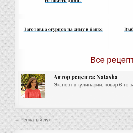
готовить дома?
Заготовка огурцов на зиму в банке
Выб
Все рецеп
Natasha
Автор рецепта:
Эксперт в кулинарии, повар 6-го 
Навигация
← Репчатый лук
по