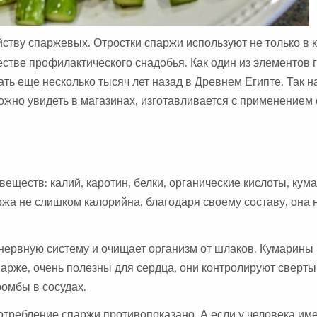
ейству спаржевых. Отростки спаржи используют не только в 
естве профилактического снадобья. Как один из элементов
ать еще несколько тысяч лет назад в Древнем Египте. Так 
ожно увидеть в магазинах, изготавливается с применением
еществ: калий, каротин, белки, органические кислоты, кум
аржа не слишком калорийна, благодаря своему составу, она
нервную систему и очищает организм от шлаков. Кумарины
парже, очень полезны для сердца, они контролируют сверт
ромбы в сосудах.
отребление спаржи противопоказано. А если у человека им