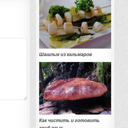
Шашлык из кальмаров
Как чистить и готовить
гриб язык