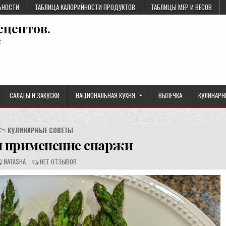
ЬНОСТИ
ТАБЛИЦА КАЛОРИЙНОСТИ ПРОДУКТОВ
ТАБЛИЦЫ МЕР И ВЕСОВ
ецептов.
е
САЛАТЫ И ЗАКУСКИ
НАЦИОНАЛЬНАЯ КУХНЯ
ВЫПЕЧКА
КУЛИНАРН
КУЛИНАРНЫЕ СОВЕТЫ
и применение спаржи
А
О
NATASHA
НЕТ ОТЗЫВОВ
В
Т
Т
З
О
Ы
Р
В
Р
Ы
Е
:
Ц
Е
П
Т