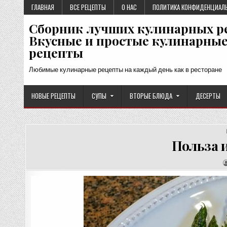
Перейти
ГЛАВНАЯ
ВСЕ РЕЦЕПТЫ
О НАС
ПОЛИТИКА КОНФИДЕНЦИАЛ
к
Сборник лучших кулинарных р
содержимому
Вкусные и простые кулинарны
рецепты
Любимые кулинарные рецепты на каждый день как в ресторане
НОВЫЕ РЕЦЕПТЫ
СУПЫ
ВТОРЫЕ БЛЮДА
ДЕСЕРТЫ
Польза 