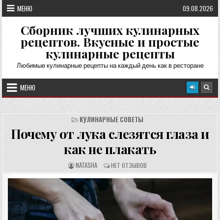
Перейти
МЕНЮ
09.08.2026
к
содержимому
Сборник лучших кулинарных
рецептов. Вкусные и простые
кулинарные рецепты
Любимые кулинарные рецепты на каждый день как в ресторане
МЕНЮ
КУЛИНАРНЫЕ СОВЕТЫ
Почему от лука слезятся глаза и
как не плакать
А
О
NATASHA
НЕТ ОТЗЫВОВ
В
Т
Т
З
О
Ы
Р
В
Р
Ы
Е
:
Ц
Е
П