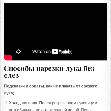
Способы нарезки лука без
слез
Подсказки и советы, как не плакать от свежего
лука:
Холодная вода. Перед разрезанием луковицу и
нож обильно смочить холодной водой. После