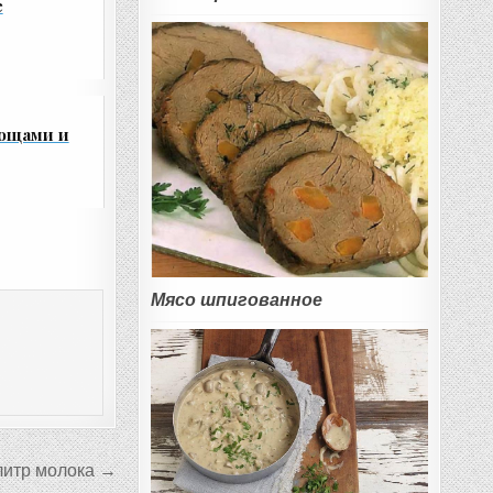
е
вощами и
Мясо шпигованное
литр молока →