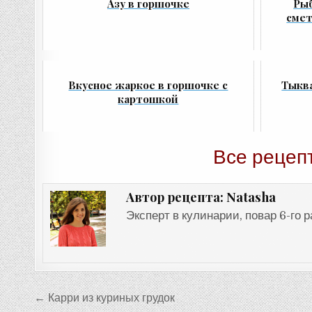
Азу в горшочке
Рыб
смет
Вкусное жаркое в горшочке с
Тыква
картошкой
Все рецеп
Natasha
Автор рецепта:
Эксперт в кулинарии, повар 6-го 
Навигация
← Карри из куриных грудок