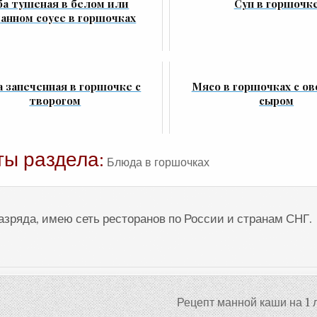
а тушеная в белом или
Суп в горшочк
анном соусе в горшочках
 запеченная в горшочке с
Мясо в горшочках с о
творогом
сыром
ты раздела:
Блюда в горшочках
разряда, имею сеть ресторанов по России и странам СНГ.
Рецепт манной каши на 1 