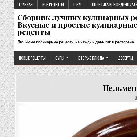
Перейти
ГЛАВНАЯ
ВСЕ РЕЦЕПТЫ
О НАС
ПОЛИТИКА КОНФИДЕНЦИАЛ
к
Сборник лучших кулинарных р
содержимому
Вкусные и простые кулинарны
рецепты
Любимые кулинарные рецепты на каждый день как в ресторане
НОВЫЕ РЕЦЕПТЫ
СУПЫ
ВТОРЫЕ БЛЮДА
ДЕСЕРТЫ
Пельмен