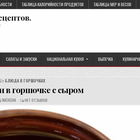
ЬНОСТИ
ТАБЛИЦА КАЛОРИЙНОСТИ ПРОДУКТОВ
ТАБЛИЦЫ МЕР И ВЕСОВ
ецептов.
е
САЛАТЫ И ЗАКУСКИ
НАЦИОНАЛЬНАЯ КУХНЯ
ВЫПЕЧКА
КУЛИНАРН
БЛЮДА В ГОРШОЧКАХ
и в горшочке с сыром
А
О
NATASHA
НЕТ ОТЗЫВОВ
В
Т
Т
З
О
Ы
Р
В
Р
Ы
Е
:
Ц
Е
П
Т