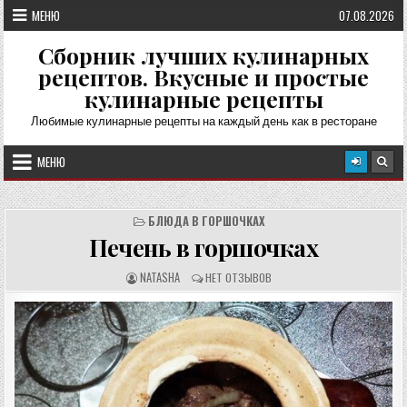
Перейти
МЕНЮ
07.08.2026
к
содержимому
Сборник лучших кулинарных
рецептов. Вкусные и простые
кулинарные рецепты
Любимые кулинарные рецепты на каждый день как в ресторане
МЕНЮ
БЛЮДА В ГОРШОЧКАХ
Печень в горшочках
А
О
NATASHA
НЕТ ОТЗЫВОВ
В
Т
Т
З
О
Ы
Р
В
Р
Ы
Е
:
Ц
Е
П
Т
А