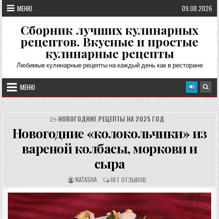
Перейти
МЕНЮ
09.08.2026
к
содержимому
Сборник лучших кулинарных
рецептов. Вкусные и простые
кулинарные рецепты
Любимые кулинарные рецепты на каждый день как в ресторане
МЕНЮ
НОВОГОДНИЕ РЕЦЕПТЫ НА 2025 ГОД
Новогодние «колокольчики» из
вареной колбасы, моркови и
сыра
А
О
NATASHA
НЕТ ОТЗЫВОВ
В
Т
Т
З
О
Ы
Р
В
Р
Ы
Е
: