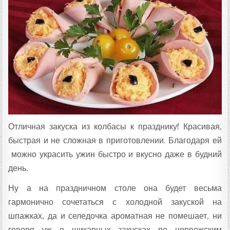
Ц
Е
П
Т
А
:
Отличная закуска из колбасы к празднику! Красивая,
быстрая и не сложная в приготовлении. Благодаря ей
можно украсить ужин быстро и вкусно даже в будний
день.
Ну а на праздничном столе она будет весьма
гармонично сочетаться с холодной закуской на
шпажках, да и селедочка ароматная не помешает, ни
говоря уж о шикарных закусках по норвежским