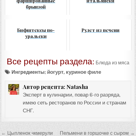
фаршированные
итальянски
брынзой
Бифштексы по-
Рулет из печени
уральски
Все рецепты раздела:
Блюда из мяса
Ингредиенты:
йогурт
,
куриное филе
Natasha
Автор рецепта:
Эксперт в кулинарии, повар 6-го разряда,
имею сеть ресторанов по России и странам
СНГ.
Навигация
← Цыпленок чкмерули
Пельмени в горшочке с сыром →