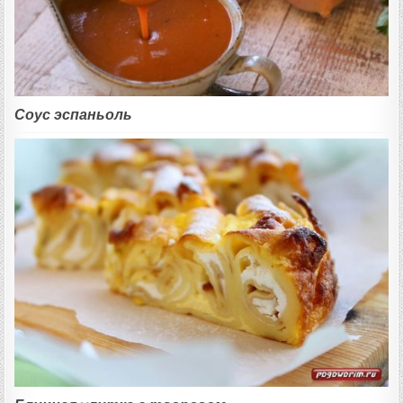
Соус эспаньоль