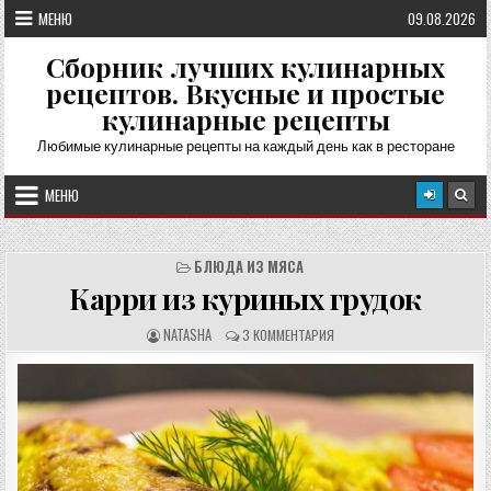
Перейти
МЕНЮ
09.08.2026
к
содержимому
Сборник лучших кулинарных
рецептов. Вкусные и простые
кулинарные рецепты
Любимые кулинарные рецепты на каждый день как в ресторане
МЕНЮ
БЛЮДА ИЗ МЯСА
Карри из куриных грудок
А
О
NATASHA
3 КОММЕНТАРИЯ
В
Т
Т
З
О
Ы
Р
В
Р
Ы
Е
:
Ц
Е
П
Т
А