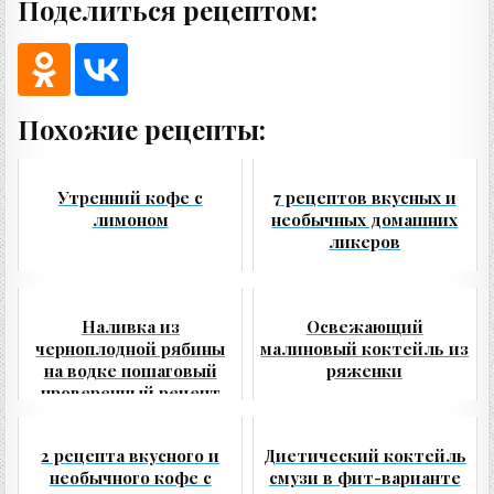
Поделиться рецептом:
Похожие рецепты:
Утренний кофе с
7 рецептов вкусных и
лимоном
необычных домашних
ликеров
Наливка из
Освежающий
черноплодной рябины
малиновый коктейль из
на водке пошаговый
ряженки
проверенный рецепт
2 рецепта вкусного и
Диетический коктейль
необычного кофе с
смузи в фит-варианте