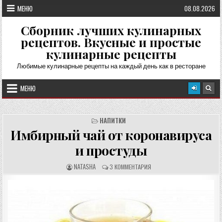
Перейти
МЕНЮ
08.08.2026
к
содержимому
Сборник лучших кулинарных
рецептов. Вкусные и простые
кулинарные рецепты
Любимые кулинарные рецепты на каждый день как в ресторане
МЕНЮ
НАПИТКИ
Имбирный чай от коронавируса
и простуды
А
О
NATASHA
3 КОММЕНТАРИЯ
В
Т
Т
З
О
Ы
Р
В
Р
Ы
Е
:
Ц
Е
П