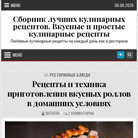
Перейти
МЕНЮ
06.08.2026
к
содержимому
Сборник лучших кулинарных
рецептов. Вкусные и простые
кулинарные рецепты
Любимые кулинарные рецепты на каждый день как в ресторане
МЕНЮ
РЕСТОРАННЫЕ БЛЮДА
Рецепты и техника
приготовления вкусных роллов
в домашних условиях
А
О
NATASHA
2 КОММЕНТАРИЯ
В
Т
Т
З
О
Ы
Р
В
Р
Ы
Е
: