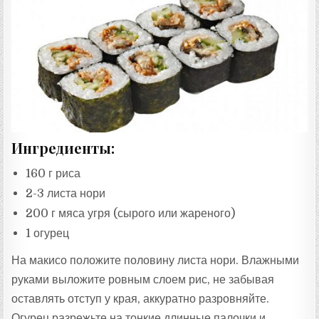
Ингредиенты:
160 г риса
2-3 листа нори
200 г мяса угря (сырого или жареного)
1 огурец
На макисо положите половину листа нори. Влажными
руками выложите ровным слоем рис, не забывая
оставлять отступ у края, аккуратно разровняйте.
Огурец разрежьте на тонкие длинные палочки и