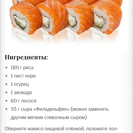
Ингредиенты:
120 г риса
1 лист нори
1 огурец
1 авокадо
60 г лосося
35 г сыра «Филадельфия» (можно заменить
другим мягким сливочным сыром)
Оберните макисо пищевой плёнкой, положите пол-