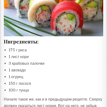
Ингредиенты:
175 г риса
1 лист нори
3 крабовых палочки
1 авокадо
1 огурец
150 г лосося
100 г тунца
Начало такое же, как и в предыдущем рецепте. Сверху
должен оказаться лист нории. Вот на него, не забыв