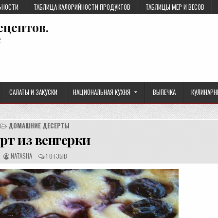
ЬНОСТИ
ТАБЛИЦА КАЛОРИЙНОСТИ ПРОДУКТОВ
ТАБЛИЦЫ МЕР И ВЕСОВ
ецептов.
е
САЛАТЫ И ЗАКУСКИ
НАЦИОНАЛЬНАЯ КУХНЯ
ВЫПЕЧКА
КУЛИНАРН
ДОМАШНИЕ ДЕСЕРТЫ
рт из венгерки
А
О
NATASHA
1 ОТЗЫВ
В
Т
Т
З
О
Ы
Р
В
Р
Ы
Е
:
Ц
Е
П
Т