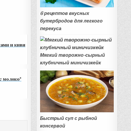
6 рецептов вкусных
бутербродов для легкого
перекуса
ами и киви
Мягкий творожно-сырный
клубничный миничизкейк
е молоко"
Быстрый суп с рыбной
консервой