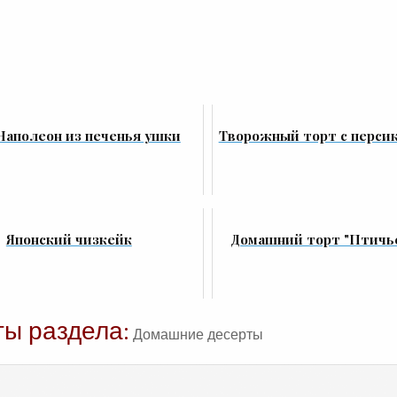
Наполеон из печенья ушки
Творожный торт с персик
Японский чизкейк
Домашний торт "Птичь
ты раздела:
Домашние десерты