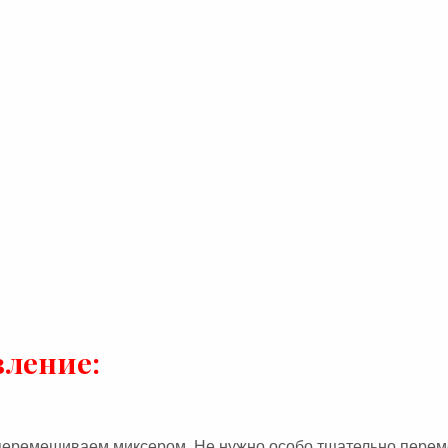
вление:
о перемешиваем миксером. Не нужно особо тщательно пере