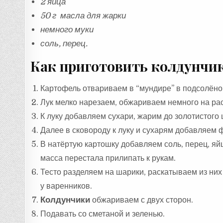
2 яйца
50 г масла для жарки
немного муки
соль, перец.
Как приготовить колдунчик
Картофель отвариваем в “мундире” в подсолёной
Лук мелко нарезаем, обжариваем немного на ра
К луку добавляем сухари, жарим до золотистого 
Далее в сковороду к луку и сухарям добавляем 
В натёртую картошку добавляем соль, перец, яй
масса перестала прилипать к рукам.
Тесто разделяем на шарики, раскатываем из ни
у варенников.
Колдунчики
обжариваем с двух сторон.
Подавать со сметаной и зеленью.