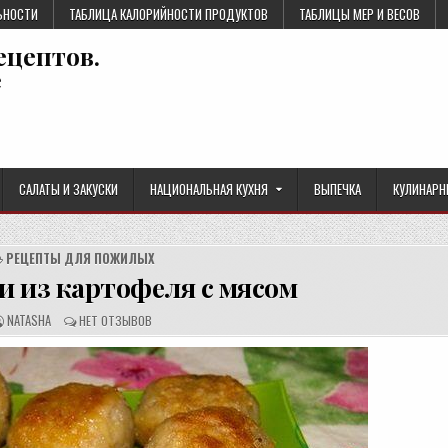
ЬНОСТИ
ТАБЛИЦА КАЛОРИЙНОСТИ ПРОДУКТОВ
ТАБЛИЦЫ МЕР И ВЕСОВ
ецептов.
е
САЛАТЫ И ЗАКУСКИ
НАЦИОНАЛЬНАЯ КУХНЯ
ВЫПЕЧКА
КУЛИНАРН
РЕЦЕПТЫ ДЛЯ ПОЖИЛЫХ
 из картофеля с мясом
А
О
NATASHA
НЕТ ОТЗЫВОВ
В
Т
Т
З
О
Ы
Р
В
Р
Ы
Е
:
Ц
Е
П
Т