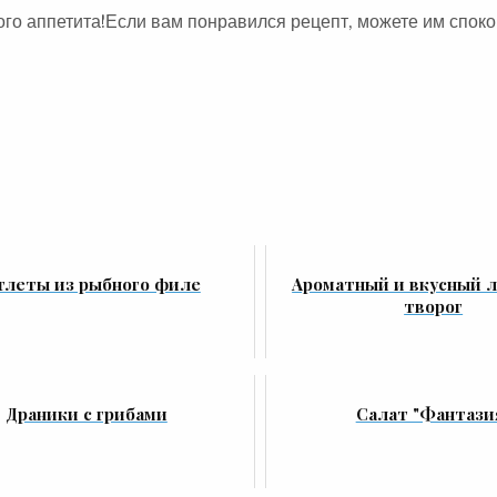
ого аппетита!Если вам понравился рецепт, можете им спок
тлеты из рыбного филе
Ароматный и вкусный 
творог
Драники с грибами
Салат "Фантази