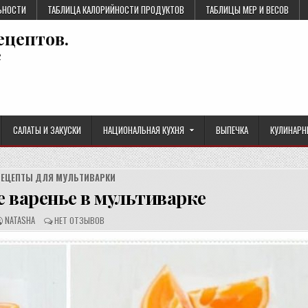
ЬНОСТИ
ТАБЛИЦА КАЛОРИЙНОСТИ ПРОДУКТОВ
ТАБЛИЦЫ МЕР И ВЕСОВ
ецептов.
е
САЛАТЫ И ЗАКУСКИ
НАЦИОНАЛЬНАЯ КУХНЯ
ВЫПЕЧКА
КУЛИНАРН
РЕЦЕПТЫ ДЛЯ МУЛЬТИВАРКИ
 варенье в мультиварке
А
О
NATASHA
НЕТ ОТЗЫВОВ
В
Т
Т
З
О
Ы
Р
В
Р
Ы
Е
:
Ц
Е
П
Т