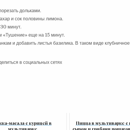
порезать дольками.
сахар и сок половины лимона.
 30 минут.
м «Тушение» еще на 15 минут.
нкам и добавить листья базилика. В таком виде клубнично
делиться в социальных сетях
кка-масала с курицей в
Пицца в мультиварке с 
мультиварке
сыром и грибами пошаго