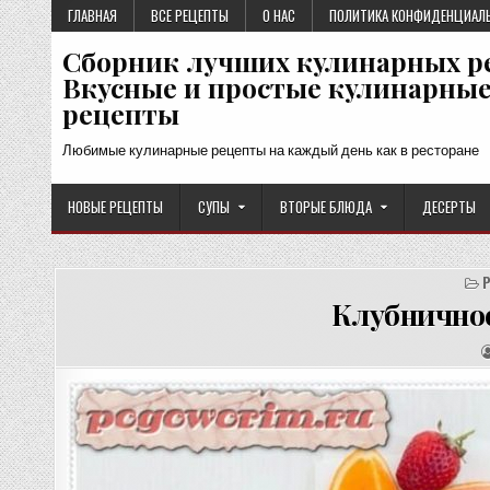
Перейти
ГЛАВНАЯ
ВСЕ РЕЦЕПТЫ
О НАС
ПОЛИТИКА КОНФИДЕНЦИАЛ
к
Сборник лучших кулинарных р
содержимому
Вкусные и простые кулинарны
рецепты
Любимые кулинарные рецепты на каждый день как в ресторане
НОВЫЕ РЕЦЕПТЫ
СУПЫ
ВТОРЫЕ БЛЮДА
ДЕСЕРТЫ
Клубничное