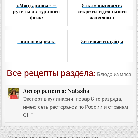
«Мандаринка» —
Утка с яблоками:
рулеты из куриного
секреты идеального
филе
запекания
Свиная вырезка
Зеленые голубцы
Все рецепты раздела:
Блюда из мяса
Natasha
Автор рецепта:
Эксперт в кулинарии, повар 6-го разряда,
имею сеть ресторанов по России и странам
СНГ.
Навигация
← Стейк из говядины с вишневым соусом