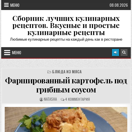
Перейти
МЕНЮ
08.08.2026
к
содержимому
Сборник лучших кулинарных
рецептов. Вкусные и простые
кулинарные рецепты
Любимые кулинарные рецепты на каждый день как в ресторане
МЕНЮ
БЛЮДА ИЗ МЯСА
Фаршированный картофель под
грибным соусом
А
О
NATASHA
4 КОММЕНТАРИЯ
В
Т
Т
З
О
Ы
Р
В
Р
Ы
Е
:
Ц
Е
П