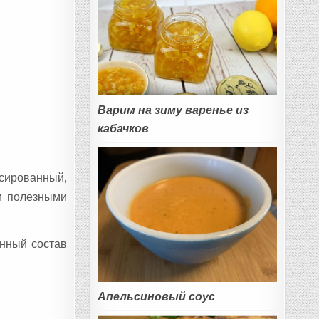
Варим на зиму варенье из
кабачков
нсированный,
и полезными
инный состав
Апельсиновый соус