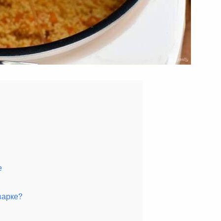
е
варке?