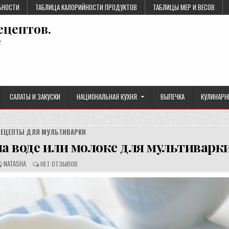
ЬНОСТИ
ТАБЛИЦА КАЛОРИЙНОСТИ ПРОДУКТОВ
ТАБЛИЦЫ МЕР И ВЕСОВ
ецептов.
е
САЛАТЫ И ЗАКУСКИ
НАЦИОНАЛЬНАЯ КУХНЯ
ВЫПЕЧКА
КУЛИНАРН
РЕЦЕПТЫ ДЛЯ МУЛЬТИВАРКИ
а воде или молоке для мультиварк
А
О
NATASHA
НЕТ ОТЗЫВОВ
В
Т
Т
З
О
Ы
Р
В
Р
Ы
Е
:
Ц
Е
П
Т