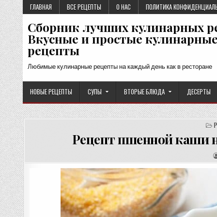
Перейти
ГЛАВНАЯ
ВСЕ РЕЦЕПТЫ
О НАС
ПОЛИТИКА КОНФИДЕНЦИАЛ
к
Сборник лучших кулинарных р
содержимому
Вкусные и простые кулинарны
рецепты
Любимые кулинарные рецепты на каждый день как в ресторане
НОВЫЕ РЕЦЕПТЫ
СУПЫ
ВТОРЫЕ БЛЮДА
ДЕСЕРТЫ
Рецепт пшенной каши н