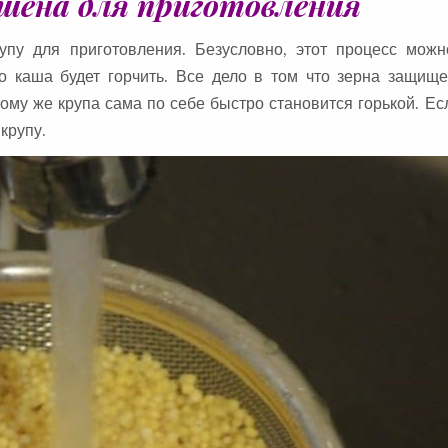
шена для приготовления
пу для приготовления. Безусловно, этот процесс можн
о каша будет горчить. Все дело в том что зерна защище
ому же крупа сама по себе быстро становится горькой. Ес
крупу.