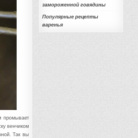
замороженной говядины
Популярные рецепты
варенья
ем промывает
ску венчиком
чной. Так вы