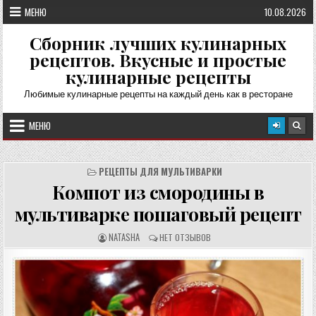
Перейти
МЕНЮ
10.08.2026
к
содержимому
Сборник лучших кулинарных
рецептов. Вкусные и простые
кулинарные рецепты
Любимые кулинарные рецепты на каждый день как в ресторане
МЕНЮ
РЕЦЕПТЫ ДЛЯ МУЛЬТИВАРКИ
Компот из смородины в
мультиварке пошаговый рецепт
А
О
NATASHA
НЕТ ОТЗЫВОВ
В
Т
Т
З
О
Ы
Р
В
Р
Ы
Е
:
Ц
Е
П