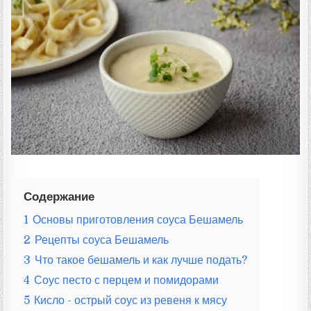
Ц
Е
П
Т
А
:
Содержание
1
Основы приготовления соуса Бешамель
2
Рецепты соуса Бешамель
3
Что такое бешамель и как лучше подать?
4
Соус песто с перцем и помидорами
5
Кисло - острый соус из ревеня к мясу