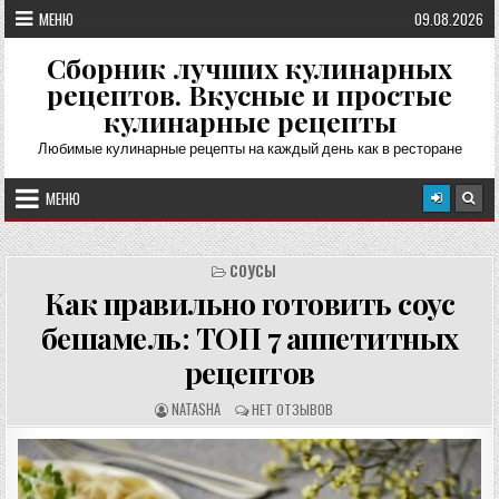
Перейти
МЕНЮ
09.08.2026
к
содержимому
Сборник лучших кулинарных
рецептов. Вкусные и простые
кулинарные рецепты
Любимые кулинарные рецепты на каждый день как в ресторане
МЕНЮ
СОУСЫ
Как правильно готовить соус
бешамель: ТОП 7 аппетитных
рецептов
А
О
NATASHA
НЕТ ОТЗЫВОВ
В
Т
Т
З
О
Ы
Р
В
Р
Ы
Е
: