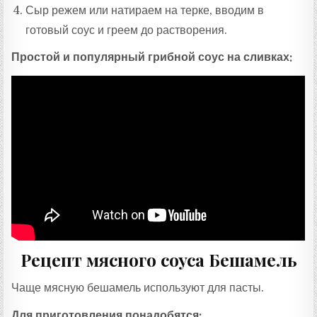
Сыр режем или натираем на терке, вводим в
готовый соус и греем до растворения.
Простой и популярный грибной соус на сливках:
Рецепт мясного соуса Бешамель
Чаще мясную бешамель используют для пасты.
Для приготовления понадобятся: