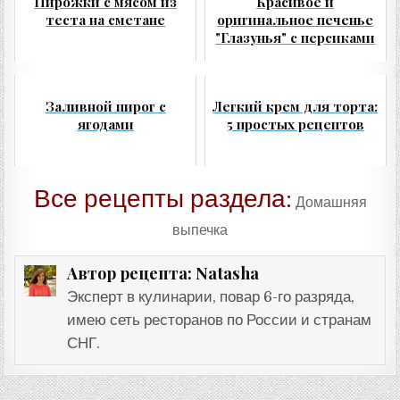
Пирожки с мясом из
Красивое и
теста на сметане
оригинальное печенье
"Глазунья" с персиками
Заливной пирог с
Легкий крем для торта:
ягодами
5 простых рецептов
Все рецепты раздела:
Домашняя
выпечка
Natasha
Автор рецепта:
Эксперт в кулинарии, повар 6-го разряда,
имею сеть ресторанов по России и странам
СНГ.