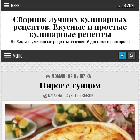
Перейти
МЕНЮ
07.08.2026
к
содержимому
Сборник лучших кулинарных
рецептов. Вкусные и простые
кулинарные рецепты
Любимые кулинарные рецепты на каждый день как в ресторане
МЕНЮ
ДОМАШНЯЯ ВЫПЕЧКА
Пирог с тунцом
А
О
NATASHA
НЕТ ОТЗЫВОВ
В
Т
Т
З
О
Ы
Р
В
Р
Ы
Е
:
Ц
Е
П
Т
А