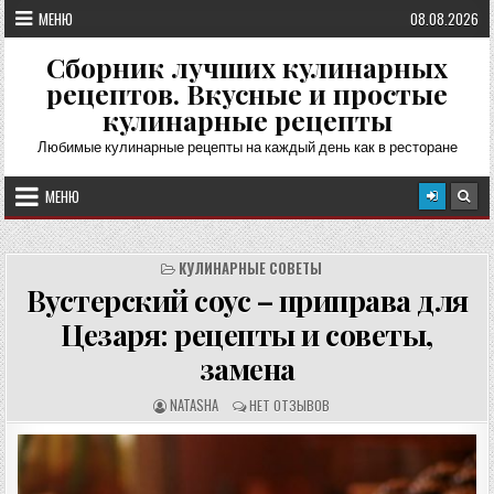
Перейти
МЕНЮ
08.08.2026
к
содержимому
Сборник лучших кулинарных
рецептов. Вкусные и простые
кулинарные рецепты
Любимые кулинарные рецепты на каждый день как в ресторане
МЕНЮ
КУЛИНАРНЫЕ СОВЕТЫ
Вустерский соус – приправа для
Цезаря: рецепты и советы,
замена
А
О
NATASHA
НЕТ ОТЗЫВОВ
В
Т
Т
З
О
Ы
Р
В
Р
Ы
Е
: