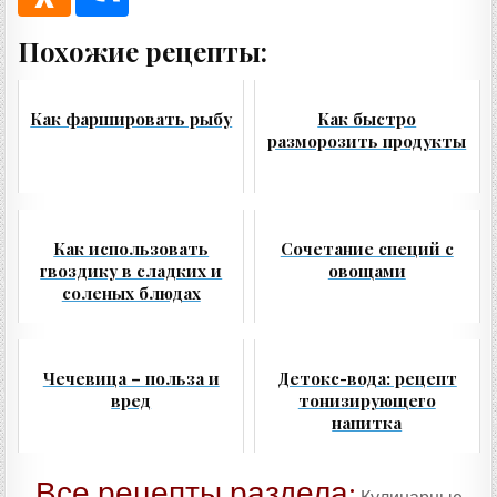
Похожие рецепты:
Как фаршировать рыбу
Как быстро
разморозить продукты
Как использовать
Сочетание специй с
гвоздику в сладких и
овощами
соленых блюдах
Чечевица – польза и
Детокс-вода: рецепт
вред
тонизирующего
напитка
Все рецепты раздела: