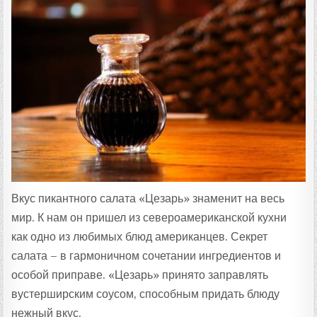
Ц
Е
П
Т
А
:
Вкус пикантного салата «Цезарь» знаменит на весь
мир. К нам он пришел из североамериканской кухни
как одно из любимых блюд американцев. Секрет
салата – в гармоничном сочетании ингредиентов и
особой приправе. «Цезарь» принято заправлять
вустерширским соусом, способным придать блюду
нежный вкус.