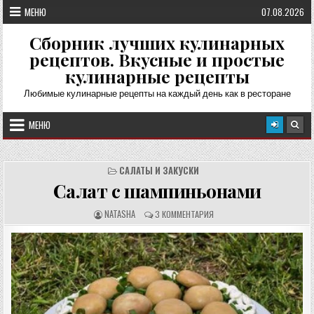
Перейти
МЕНЮ
07.08.2026
к
содержимому
Сборник лучших кулинарных
рецептов. Вкусные и простые
кулинарные рецепты
Любимые кулинарные рецепты на каждый день как в ресторане
МЕНЮ
САЛАТЫ И ЗАКУСКИ
Салат с шампиньонами
А
О
NATASHA
3 КОММЕНТАРИЯ
В
Т
Т
З
О
Ы
Р
В
Р
Ы
Е
:
Ц
Е
П
Т
А