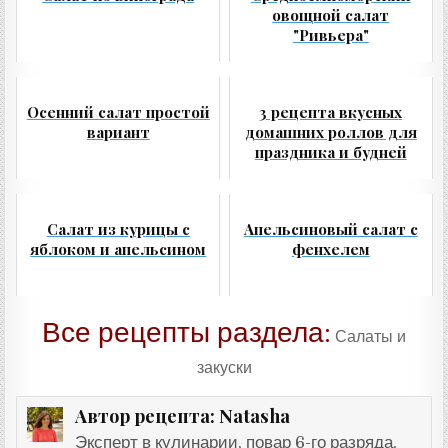
овощной салат
"Ривьера"
Осенний салат простой
3 рецепта вкусных
вариант
домашних роллов для
праздника и будней
Салат из курицы с
Апельсиновый салат с
яблоком и апельсином
фенхелем
Все рецепты раздела:
Салаты и
закуски
Natasha
Автор рецепта:
Эксперт в кулинарии, повар 6-го разряда,