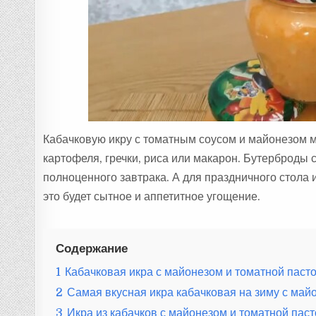
Кабачковую икру с томатным соусом и майонезом м
картофеля, гречки, риса или макарон. Бутерброды 
полноценного завтрака. А для праздничного стола 
это будет сытное и аппетитное угощение.
Содержание
1
Кабачковая икра с майонезом и томатной пасто
2
Самая вкусная икра кабачковая на зиму с май
3
Икра из кабачков с майонезом и томатной паст