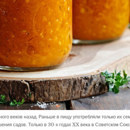
ного веков назад. Раньше в пищу употребляли только их се
ения садов. Только в 30-х годах XX века в Советском Сою