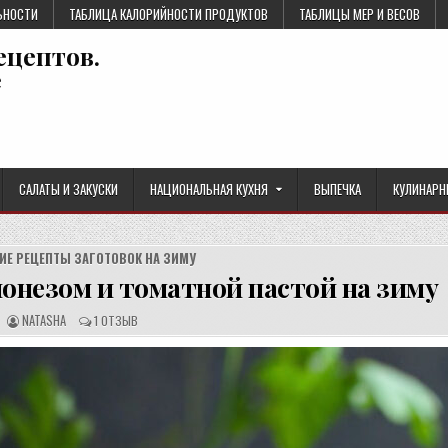
ЬНОСТИ
ТАБЛИЦА КАЛОРИЙНОСТИ ПРОДУКТОВ
ТАБЛИЦЫ МЕР И ВЕСОВ
ецептов.
е
САЛАТЫ И ЗАКУСКИ
НАЦИОНАЛЬНАЯ КУХНЯ
ВЫПЕЧКА
КУЛИНАРН
ИЕ РЕЦЕПТЫ ЗАГОТОВОК НА ЗИМУ
йонезом и томатной пастой на зиму
А
О
NATASHA
1 ОТЗЫВ
В
Т
Т
З
О
Ы
Р
В
Р
Ы
Е
:
Ц
Е
П
Т