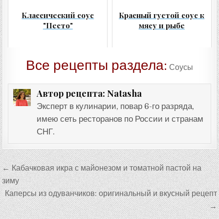
Классический соус
Красный густой соус к
"Песто"
мясу и рыбе
Все рецепты раздела:
Соусы
Natasha
Автор рецепта:
Эксперт в кулинарии, повар 6-го разряда,
имею сеть ресторанов по России и странам
СНГ.
Навигация
← Кабачковая икра с майонезом и томатной пастой на
по
зиму
записям
Каперсы из одуванчиков: оригинальный и вкусный рецепт
→