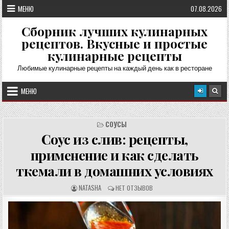
Перейти
МЕНЮ
07.08.2026
к
содержимому
Сборник лучших кулинарных
рецептов. Вкусные и простые
кулинарные рецепты
Любимые кулинарные рецепты на каждый день как в ресторане
МЕНЮ
СОУСЫ
Соус из слив: рецепты,
применение и как сделать
ткемали в домашних условиях
А
О
NATASHA
НЕТ ОТЗЫВОВ
В
Т
Т
З
О
Ы
Р
В
Р
Ы
Е
: