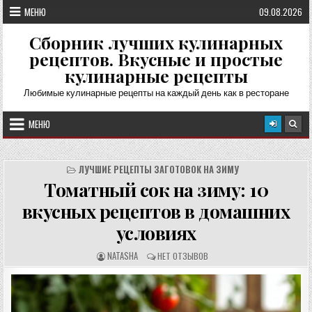
Перейти
МЕНЮ
09.08.2026
к
содержимому
Сборник лучших кулинарных
рецептов. Вкусные и простые
кулинарные рецепты
Любимые кулинарные рецепты на каждый день как в ресторане
МЕНЮ
ЛУЧШИЕ РЕЦЕПТЫ ЗАГОТОВОК НА ЗИМУ
Томатный сок на зиму: 10
вкусных рецептов в домашних
условиях
А
О
NATASHA
НЕТ ОТЗЫВОВ
В
Т
Т
З
О
Ы
Р
В
Р
Ы
Е
: