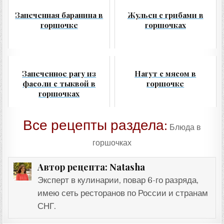
Запеченная баранина в
Жульен с грибами в
горшочке
горшочках
Запеченное рагу из
Нагут с мясом в
фасоли с тыквой в
горшочке
горшочках
Все рецепты раздела:
Блюда в
горшочках
Natasha
Автор рецепта:
Эксперт в кулинарии, повар 6-го разряда,
имею сеть ресторанов по России и странам
СНГ.