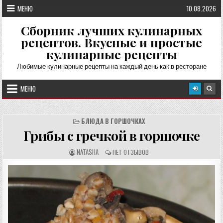
Перейти
МЕНЮ
10.08.2026
к
содержимому
Сборник лучших кулинарных
рецептов. Вкусные и простые
кулинарные рецепты
Любимые кулинарные рецепты на каждый день как в ресторане
МЕНЮ
БЛЮДА В ГОРШОЧКАХ
Грибы с гречкой в горшочке
А
О
NATASHA
НЕТ ОТЗЫВОВ
В
Т
Т
З
О
Ы
Р
В
Р
Ы
Е
:
Ц
Е
П
Т
А