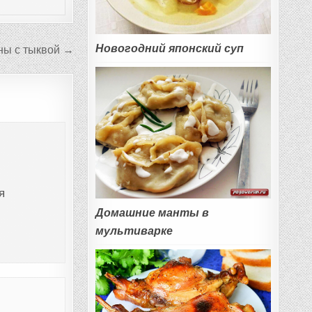
Новогодний японский суп
ны с тыквой →
я
Домашние манты в
мультиварке