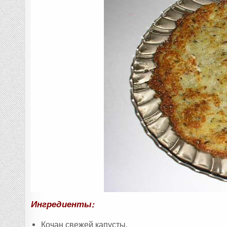
А
:
Ингредиенты:
Кочан свежей капусты,