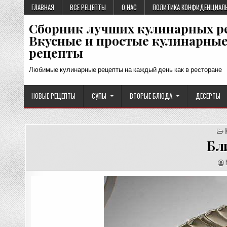
Перейти
ГЛАВНАЯ
ВСЕ РЕЦЕПТЫ
О НАС
ПОЛИТИКА КОНФИДЕНЦИАЛ
к
Сборник лучших кулинарных р
содержимому
Вкусные и простые кулинарны
рецепты
Любимые кулинарные рецепты на каждый день как в ресторане
НОВЫЕ РЕЦЕПТЫ
СУПЫ
ВТОРЫЕ БЛЮДА
ДЕСЕРТЫ
Бл
А
Е
Е