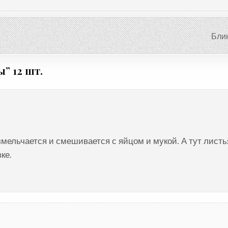
Бли
ы
” 12 шт.
змельчается и смешивается с яйцом и мукой. А тут листь
ке.