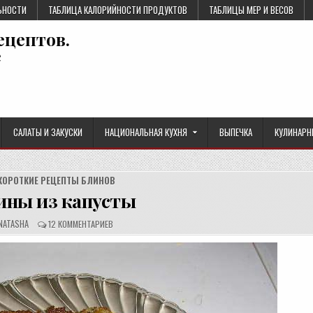
ЬНОСТИ
ТАБЛИЦА КАЛОРИЙНОСТИ ПРОДУКТОВ
ТАБЛИЦЫ МЕР И ВЕСОВ
ецептов.
е
САЛАТЫ И ЗАКУСКИ
НАЦИОНАЛЬНАЯ КУХНЯ
ВЫПЕЧКА
КУЛИНАРН
КОРОТКИЕ РЕЦЕПТЫ БЛИНОВ
ины из капусты
О
NATASHA
12 КОММЕНТАРИЕВ
В
Т
Т
З
О
Ы
Р
В
Р
Ы
:
Ц
П
Т