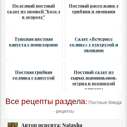
Полезный постный
Постный рассольник с
салат из овощей "Козел
грибами и овощами
в огороде"
Тушеная цветная
Салат «Вечернее
капуста с помидорами
солнце» с кукурузой и
овощами
Постная грибная
Постный салат из
солянка с капустой
сырых шампиньонов,
огурца и пекинской
капусты
Все рецепты раздела:
Постные блюда
- рецепты
Natasha
Автор рецепта: