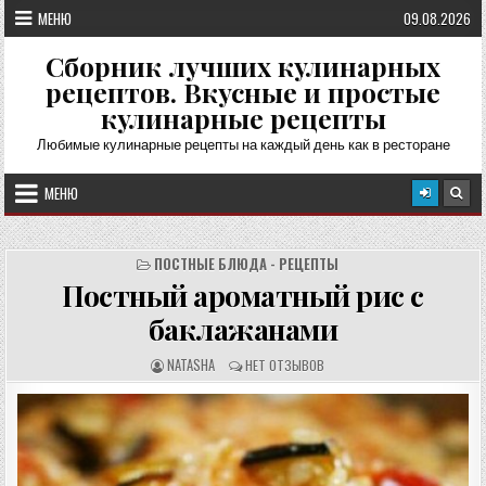
Перейти
МЕНЮ
09.08.2026
к
содержимому
Сборник лучших кулинарных
рецептов. Вкусные и простые
кулинарные рецепты
Любимые кулинарные рецепты на каждый день как в ресторане
МЕНЮ
ПОСТНЫЕ БЛЮДА - РЕЦЕПТЫ
Постный ароматный рис с
баклажанами
А
О
NATASHA
НЕТ ОТЗЫВОВ
В
Т
Т
З
О
Ы
Р
В
Р
Ы
Е
:
Ц
Е
П