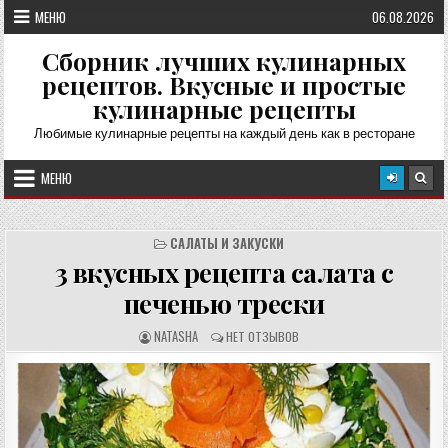
Перейти
МЕНЮ
06.08.2026
к
содержимому
Сборник лучших кулинарных
рецептов. Вкусные и простые
кулинарные рецепты
Любимые кулинарные рецепты на каждый день как в ресторане
МЕНЮ
САЛАТЫ И ЗАКУСКИ
3 вкусных рецепта салата с
печенью трески
А
О
NATASHA
НЕТ ОТЗЫВОВ
В
Т
Т
З
О
Ы
Р
В
Р
Ы
Е
:
Ц
Е
П