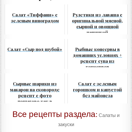
Салат «Тиффани» с
Рулетики из лаваша с
зеленым виноградом
оригинальной мясной,
сырной и овощной
начинкой
Салат «Сыр под шубой»
Рыбные консервы в
домашних условиях +
рецепт супа из
консервов
Сырные шарики из
Салат с зеленым
макарон на сковороде
горошком и капустой
рецепт с фото
без майонеза
пошагово как в
ресторане
Все рецепты раздела:
Салаты и
закуски