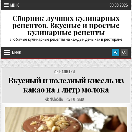
Перейти
МЕНЮ
09.08.2026
к
содержимому
Сборник лучших кулинарных
рецептов. Вкусные и простые
кулинарные рецепты
Любимые кулинарные рецепты на каждый день как в ресторане
МЕНЮ
НАПИТКИ
Вкусный и полезный кисель из
какао на 1 литр молока
А
О
NATASHA
1 ОТЗЫВ
В
Т
Т
З
О
Ы
Р
В
Р
Ы
Е
:
Ц
Е
П