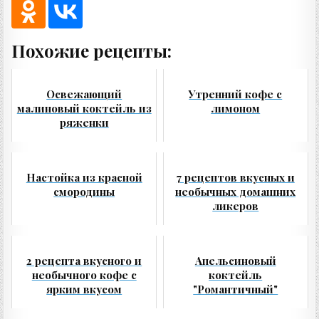
Похожие рецепты:
Освежающий
Утренний кофе с
малиновый коктейль из
лимоном
ряженки
Настойка из красной
7 рецептов вкусных и
смородины
необычных домашних
ликеров
2 рецепта вкусного и
Апельсиновый
необычного кофе с
коктейль
ярким вкусом
"Романтичный"