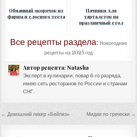
Обманный окорочок из
Начинки для
фарша и слоеного теста
тарталеток на
праздничный стол
Все рецепты раздела:
Новогодние
рецепты на 2025 год
Natasha
Автор рецепта:
Эксперт в кулинарии, повар 6-го разряда,
имею сеть ресторанов по России и странам
СНГ.
Навигация
← Домашний ликер «Бейлиз»
Мидии по-гречески →
по
записям