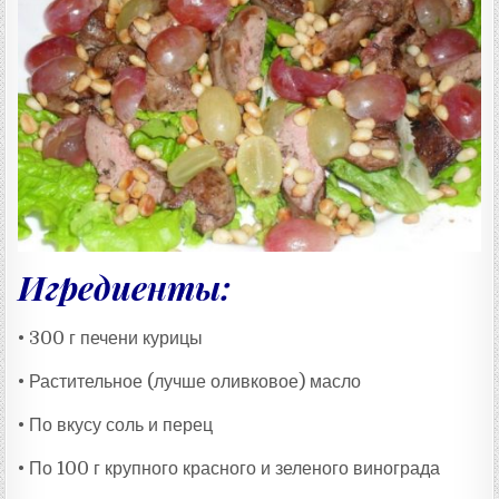
Т
А
:
Игредиенты:
• 300 г печени курицы
• Растительное (лучше оливковое) масло
• По вкусу соль и перец
• По 100 г крупного красного и зеленого винограда