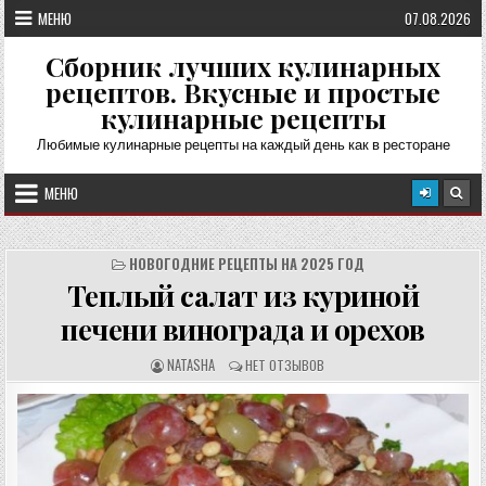
Перейти
МЕНЮ
07.08.2026
к
содержимому
Сборник лучших кулинарных
рецептов. Вкусные и простые
кулинарные рецепты
Любимые кулинарные рецепты на каждый день как в ресторане
МЕНЮ
НОВОГОДНИЕ РЕЦЕПТЫ НА 2025 ГОД
Теплый салат из куриной
печени винограда и орехов
А
О
NATASHA
НЕТ ОТЗЫВОВ
В
Т
Т
З
О
Ы
Р
В
Р
Ы
Е
:
Ц
Е
П