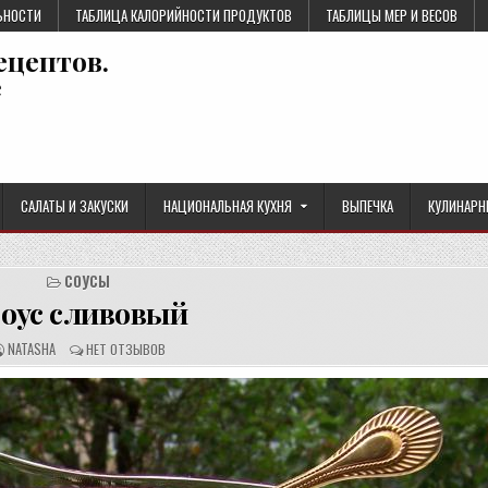
ЬНОСТИ
ТАБЛИЦА КАЛОРИЙНОСТИ ПРОДУКТОВ
ТАБЛИЦЫ МЕР И ВЕСОВ
ецептов.
е
САЛАТЫ И ЗАКУСКИ
НАЦИОНАЛЬНАЯ КУХНЯ
ВЫПЕЧКА
КУЛИНАРН
СОУСЫ
оус сливовый
А
О
NATASHA
НЕТ ОТЗЫВОВ
В
Т
Т
З
О
Ы
Р
В
Р
Ы
Е
:
Ц
Е
П
Т