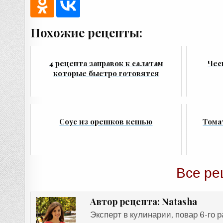
Похожие рецепты:
4 рецепта заправок к салатам
Чес
которые быстро готовятся
Соус из орешков кешью
Тома
Все ре
Natasha
Автор рецепта:
Эксперт в кулинарии, повар 6-го 