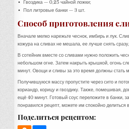
Гвоздика — 0,25 чайной ложки;
Пол литровые банки — 3 шт.
Способ приготовления сли
Вначале мелко нарежьте чеснок, имбирь и лук. Сли
кожура на сливах не мешала, ее лучше снять сразу
В сотейник вместе со сливами нужно положить чесн
небольшом огне. Затем накрыть крышкой, огонь сл
минут. Овощи и сливы за это время должны стать м
Получившуюся массу пропустите через сито и потом
кориандр, корицу и гвоздику. Также, помешивая, до
ещё 40 минут. Готовый соус переложите в банки, з
понравился рецепт, можете им спокойно делиться 
Поделиться рецептом: