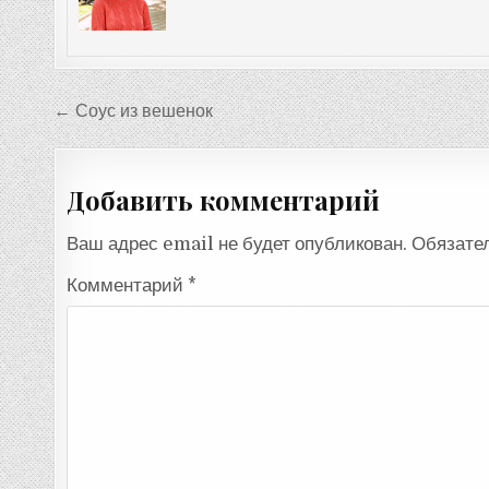
Навигация
← Соус из вешенок
по
записям
Добавить комментарий
Ваш адрес email не будет опубликован.
Обязате
Комментарий
*