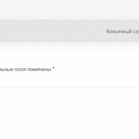
Коньячный со
льные поля помечены
*