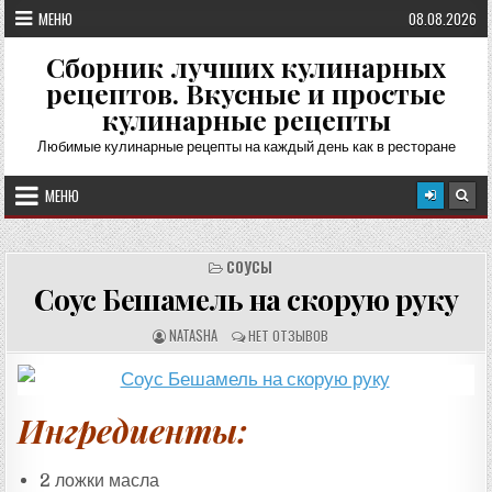
Перейти
МЕНЮ
08.08.2026
к
содержимому
Сборник лучших кулинарных
рецептов. Вкусные и простые
кулинарные рецепты
Любимые кулинарные рецепты на каждый день как в ресторане
МЕНЮ
СОУСЫ
Соус Бешамель на скорую руку
А
О
NATASHA
НЕТ ОТЗЫВОВ
В
Т
Т
З
О
Ы
Р
В
Р
Ы
Е
:
Ингредиенты:
Ц
Е
П
Т
А
2 ложки масла