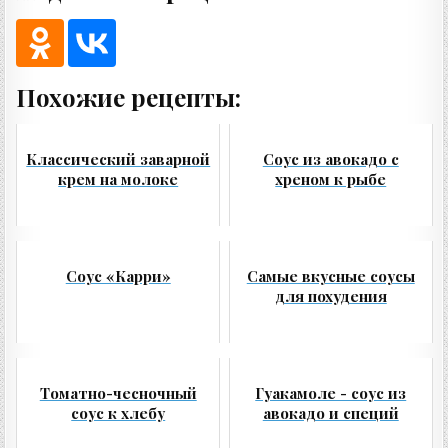
Похожие рецепты:
Классический заварной
Соус из авокадо с
крем на молоке
хреном к рыбе
Соус «Карри»
Самые вкусные соусы
для похудения
Томатно-чесночный
Гуакамоле - соус из
соус к хлебу
авокадо и специй