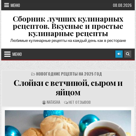
Перейти
МЕНЮ
08.08.2026
к
содержимому
Сборник лучших кулинарных
рецептов. Вкусные и простые
кулинарные рецепты
Любимые кулинарные рецепты на каждый день как в ресторане
МЕНЮ
НОВОГОДНИЕ РЕЦЕПТЫ НА 2025 ГОД
Слойки с ветчиной, сыром и
яйцом
А
О
NATASHA
НЕТ ОТЗЫВОВ
В
Т
Т
З
О
Ы
Р
В
Р
Ы
Е
:
Ц
Е
П