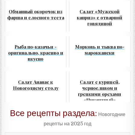
Обманный окорочок из
Салат «Мужской
фарша и слоеного теста
каприз» с отварной
говядиной
Рыба по-казачьи -
Морковь и тыква по-
оригинально, красиво и
мароккански
вкусно
Салат Ананас к
Салат с курицей,
Новогоднему столу
черносливом и
грецкими орехами
«Пикантный»
Все рецепты раздела:
Новогодние
рецепты на 2025 год