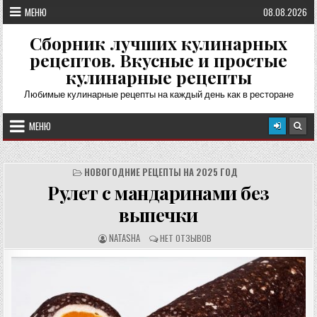
Перейти
МЕНЮ
08.08.2026
к
содержимому
Сборник лучших кулинарных
рецептов. Вкусные и простые
кулинарные рецепты
Любимые кулинарные рецепты на каждый день как в ресторане
МЕНЮ
НОВОГОДНИЕ РЕЦЕПТЫ НА 2025 ГОД
Рулет с мандаринами без
выпечки
А
О
NATASHA
НЕТ ОТЗЫВОВ
В
Т
Т
З
О
Ы
Р
В
Р
Ы
Е
:
Ц
Е
П