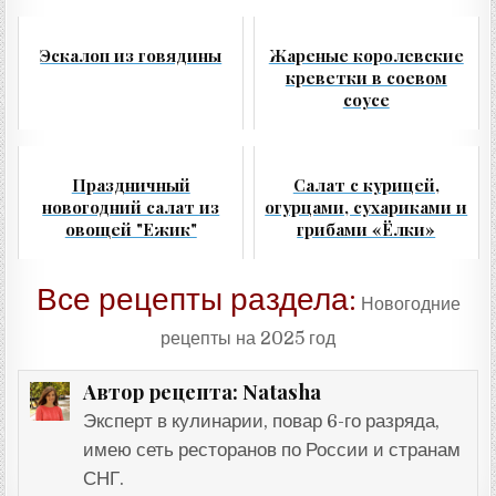
Эскалоп из говядины
Жареные королевские
креветки в соевом
соусе
Праздничный
Салат с курицей,
новогодний салат из
огурцами, сухариками и
овощей "Ежик"
грибами «Ёлки»
Все рецепты раздела:
Новогодние
рецепты на 2025 год
Natasha
Автор рецепта:
Эксперт в кулинарии, повар 6-го разряда,
имею сеть ресторанов по России и странам
СНГ.