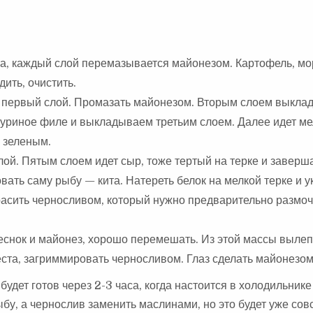
а, каждый слой перемазывается майонезом. Картофель, мо
дить, очистить.
ь первый слой. Промазать майонезом. Вторым слоем выкл
куриное филе и выкладываем третьим слоем. Далее идет ме
 зеленым.
й. Пятым слоем идет сыр, тоже тертый на терке и завер
ать саму рыбу — кита. Натереть белок на мелкой терке и у
асить черносливом, который нужно предварительно размоч
еснок и майонез, хорошо перемешать. Из этой массы вылеп
еста, загриммировать черносливом. Глаз сделать майонезом
дет готов через 2-3 часа, когда настоится в холодильнике
бу, а чернослив заменить маслинами, но это будет уже сов