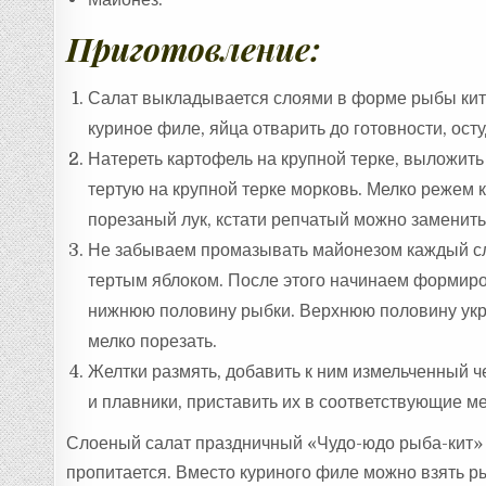
Приготовление:
Салат выкладывается слоями в форме рыбы кит
куриное филе, яйца отварить до готовности, осту
Натереть картофель на крупной терке, выложит
тертую на крупной терке морковь. Мелко режем 
порезаный лук, кстати репчатый можно заменить
Не забываем промазывать майонезом каждый сло
тертым яблоком. После этого начинаем формиров
нижнюю половину рыбки. Верхнюю половину укр
мелко порезать.
Желтки размять, добавить к ним измельченный ч
и плавники, приставить их в соответствующие м
Слоеный салат праздничный «Чудо-юдо рыба-кит» бу
пропитается. Вместо куриного филе можно взять ры