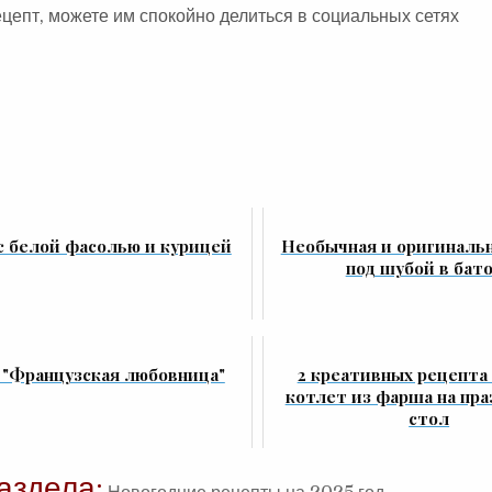
цепт, можете им спокойно делиться в социальных сетях
с белой фасолью и курицей
Необычная и оригинальн
под шубой в бат
 "Французская любовница"
2 креативных рецепта
котлет из фарша на пр
стол
аздела: