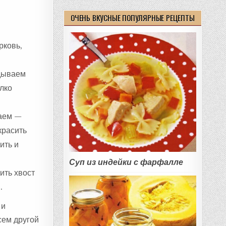
ОЧЕНЬ ВКУСНЫЕ ПОПУЛЯРНЫЕ РЕЦЕПТЫ
рковь,
адываем
лко
шаем —
красить
ить и
Суп из индейки с фарфалле
ить хвост
.
 и
сем другой