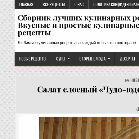
Перейти
ГЛАВНАЯ
ВСЕ РЕЦЕПТЫ
О НАС
ПОЛИТИКА КОНФИДЕНЦИАЛ
к
Сборник лучших кулинарных р
содержимому
Вкусные и простые кулинарны
рецепты
Любимые кулинарные рецепты на каждый день как в ресторане
НОВЫЕ РЕЦЕПТЫ
СУПЫ
ВТОРЫЕ БЛЮДА
ДЕСЕРТЫ
НОВ
Салат слоеный «Чудо-юдо