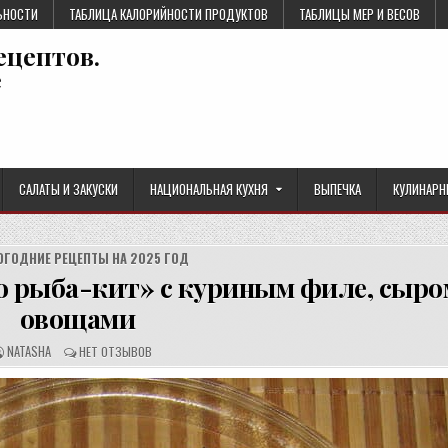
ЬНОСТИ
ТАБЛИЦА КАЛОРИЙНОСТИ ПРОДУКТОВ
ТАБЛИЦЫ МЕР И ВЕСОВ
ецептов.
е
САЛАТЫ И ЗАКУСКИ
НАЦИОНАЛЬНАЯ КУХНЯ
ВЫПЕЧКА
КУЛИНАРН
ОГОДНИЕ РЕЦЕПТЫ НА 2025 ГОД
 рыба-кит» с куриным филе, сыро
овощами
А
О
NATASHA
НЕТ ОТЗЫВОВ
В
Т
Т
З
О
Ы
Р
В
Р
Ы
Е
:
Ц
Е