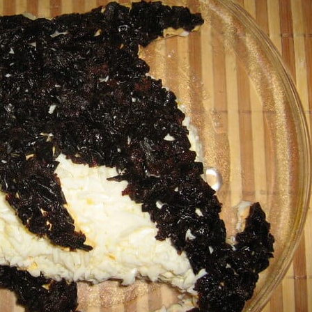
П
Т
А
: