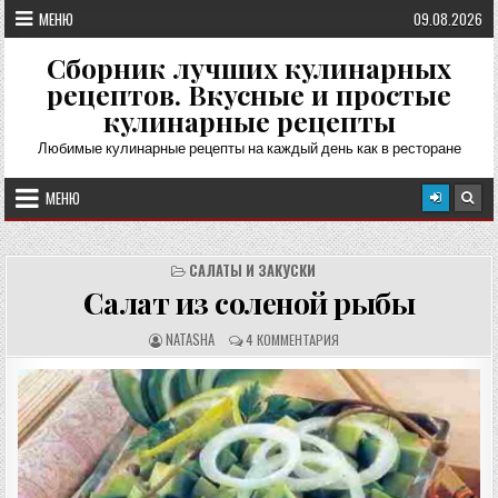
Перейти
МЕНЮ
09.08.2026
к
содержимому
Сборник лучших кулинарных
рецептов. Вкусные и простые
кулинарные рецепты
Любимые кулинарные рецепты на каждый день как в ресторане
МЕНЮ
САЛАТЫ И ЗАКУСКИ
Салат из соленой рыбы
А
О
NATASHA
4 КОММЕНТАРИЯ
В
Т
Т
З
О
Ы
Р
В
Р
Ы
Е
:
Ц
Е
П
Т
А