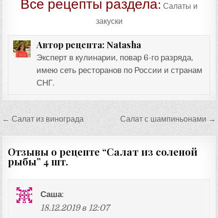
Все рецепты раздела:
Салаты и
закуски
Natasha
Автор рецепта:
Эксперт в кулинарии, повар 6-го разряда,
имею сеть ресторанов по России и странам
СНГ.
Навигация
← Салат из винограда
Салат с шампиньонами →
по
записям
Отзывы о рецепте “
Салат из соленой
рыбы
” 4 шт.
Саша
:
18.12.2019 в 12:07