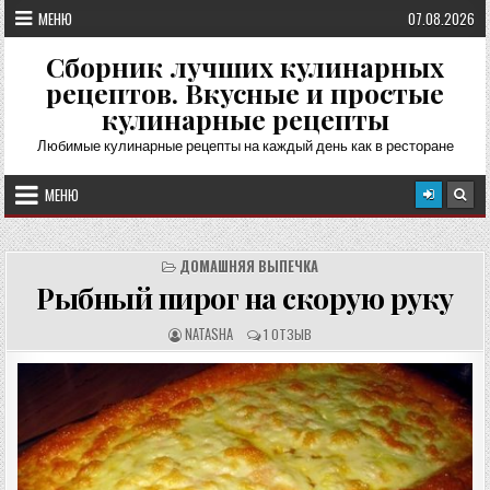
Перейти
МЕНЮ
07.08.2026
к
содержимому
Сборник лучших кулинарных
рецептов. Вкусные и простые
кулинарные рецепты
Любимые кулинарные рецепты на каждый день как в ресторане
МЕНЮ
ДОМАШНЯЯ ВЫПЕЧКА
Рыбный пирог на скорую руку
А
О
NATASHA
1 ОТЗЫВ
В
Т
Т
З
О
Ы
Р
В
Р
Ы
Е
:
Ц
Е
П
Т
А