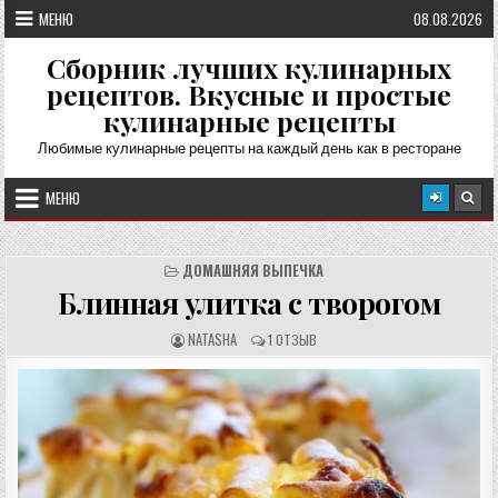
Перейти
МЕНЮ
08.08.2026
к
содержимому
Сборник лучших кулинарных
рецептов. Вкусные и простые
кулинарные рецепты
Любимые кулинарные рецепты на каждый день как в ресторане
МЕНЮ
ДОМАШНЯЯ ВЫПЕЧКА
Блинная улитка с творогом
А
О
NATASHA
1 ОТЗЫВ
В
Т
Т
З
О
Ы
Р
В
Р
Ы
Е
:
Ц
Е
П
Т
А