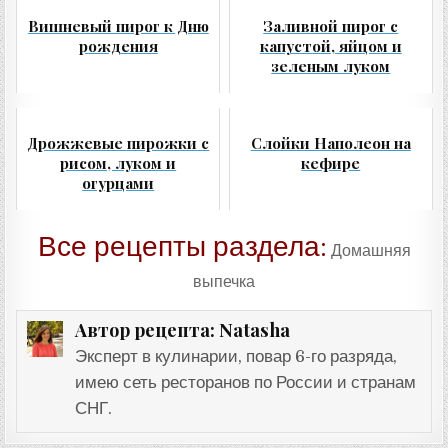
Вишневый пирог к Дню
Заливной пирог с
рождения
капустой, яйцом и
зеленым луком
Дрожжевые пирожки с
Слойки Наполеон на
рисом, луком и
кефире
огурцами
Все рецепты раздела:
Домашняя
выпечка
Natasha
Автор рецепта:
Эксперт в кулинарии, повар 6-го разряда,
имею сеть ресторанов по России и странам
СНГ.