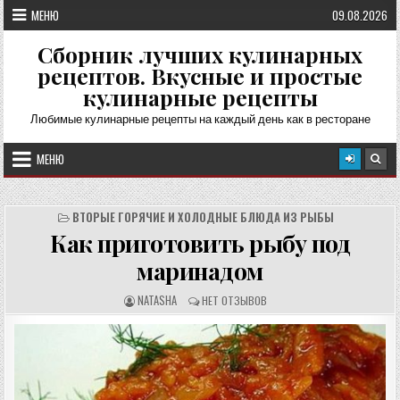
Перейти
МЕНЮ
09.08.2026
к
содержимому
Сборник лучших кулинарных
рецептов. Вкусные и простые
кулинарные рецепты
Любимые кулинарные рецепты на каждый день как в ресторане
МЕНЮ
ВТОРЫЕ ГОРЯЧИЕ И ХОЛОДНЫЕ БЛЮДА ИЗ РЫБЫ
Как приготовить рыбу под
маринадом
А
О
NATASHA
НЕТ ОТЗЫВОВ
В
Т
Т
З
О
Ы
Р
В
Р
Ы
Е
:
Ц
Е
П