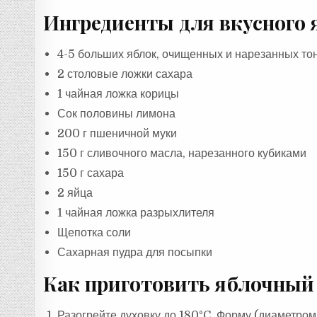
Ингредиенты для вкусного 
4-5 больших яблок, очищенных и нарезанных то
2 столовые ложки сахара
1 чайная ложка корицы
Сок половины лимона
200 г пшеничной муки
150 г сливочного масла, нарезанного кубиками
150 г сахара
2 яйца
1 чайная ложка разрыхлителя
Щепотка соли
Сахарная пудра для посыпки
Как приготовить яблочный 
Разогрейте духовку до 180°C. Форму (диаметром