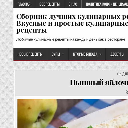
Перейти
ГЛАВНАЯ
ВСЕ РЕЦЕПТЫ
О НАС
ПОЛИТИКА КОНФИДЕНЦИАЛ
к
Сборник лучших кулинарных р
содержимому
Вкусные и простые кулинарны
рецепты
Любимые кулинарные рецепты на каждый день как в ресторане
НОВЫЕ РЕЦЕПТЫ
СУПЫ
ВТОРЫЕ БЛЮДА
ДЕСЕРТЫ
ДО
Пышный яблочны