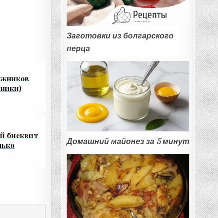
Заготовки из болгарского
перца
ожников
ники)
й бисквит
Домашний майонез за 5 минут
лько