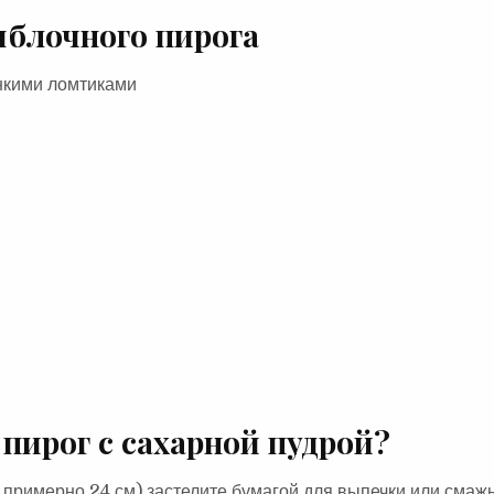
яблочного пирога
нкими ломтиками
пирог с сахарной пудрой?
 примерно 24 см) застелите бумагой для выпечки или смажь