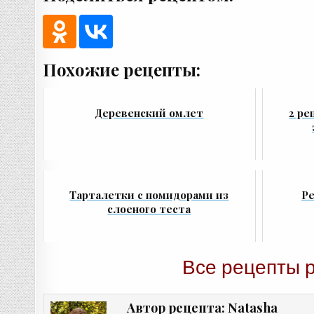
Похожие рецепты:
Деревенский омлет
2 ре
Тарталетки с помидорами из
Ре
слоеного теста
Все рецепты 
Natasha
Автор рецепта: