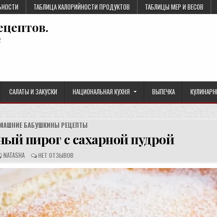
ЬНОСТИ
ТАБЛИЦА КАЛОРИЙНОСТИ ПРОДУКТОВ
ТАБЛИЦЫ МЕР И ВЕСОВ
ецептов.
е
САЛАТЫ И ЗАКУСКИ
НАЦИОНАЛЬНАЯ КУХНЯ
ВЫПЕЧКА
КУЛИНАРН
МАШНИЕ БАБУШКИНЫ РЕЦЕПТЫ
й пирог с сахарной пудрой
А
О
NATASHA
НЕТ ОТЗЫВОВ
В
Т
Т
З
О
Ы
Р
В
Р
Ы
Е
:
Ц
Е
П
Т