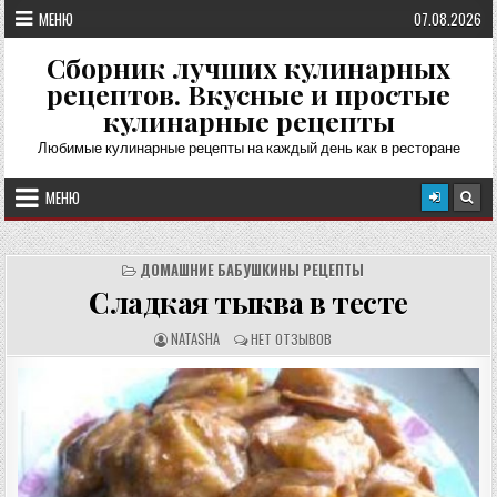
Перейти
МЕНЮ
07.08.2026
к
содержимому
Сборник лучших кулинарных
рецептов. Вкусные и простые
кулинарные рецепты
Любимые кулинарные рецепты на каждый день как в ресторане
МЕНЮ
ДОМАШНИЕ БАБУШКИНЫ РЕЦЕПТЫ
Сладкая тыква в тесте
А
О
NATASHA
НЕТ ОТЗЫВОВ
В
Т
Т
З
О
Ы
Р
В
Р
Ы
Е
:
Ц
Е
П
Т
А