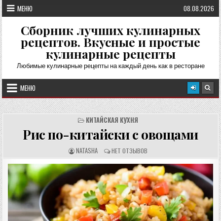
Перейти
МЕНЮ
08.08.2026
к
содержимому
Сборник лучших кулинарных
рецептов. Вкусные и простые
кулинарные рецепты
Любимые кулинарные рецепты на каждый день как в ресторане
МЕНЮ
КИТАЙСКАЯ КУХНЯ
Рис по-китайски с овощами
А
О
NATASHA
НЕТ ОТЗЫВОВ
В
Т
Т
З
О
Ы
Р
В
Р
Ы
Е
:
Ц
Е
П
Т
А