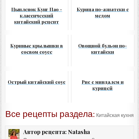
Цыпленок Кунг Пао -
Курица по-азиатски с
классический
медом
китайский рецепт
Куриные крылышки в
Овощной бульон по-
соевом соусе
китайски
Острый китайский соус
Рис с миндалем и
курицей
Все рецепты раздела:
Китайская кухня
Natasha
Автор рецепта: