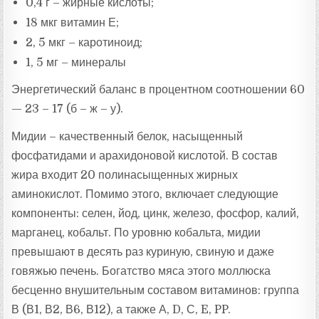
0,4 г – жирные кислоты;
18 мкг витамин Е;
2, 5 мкг – каротиноид;
1, 5 мг – минералы
Энергетический баланс в процентном соотношении 60
— 23 – 17 (б – ж – у).
Мидии – качественный белок, насыщенный
фосфатидами и арахидоновой кислотой. В состав
жира входит 20 полинасыщенных жирных
аминокислот. Помимо этого, включает следующие
компоненты: селен, йод, цинк, железо, фосфор, калий,
марганец, кобальт. По уровню кобальта, мидии
превышают в десять раз куриную, свиную и даже
говяжью печень. Богатство мяса этого моллюска
бесценно внушительным составом витаминов: группа
В (В1, В2, В6, В12), а также А, D, С, E, PP.