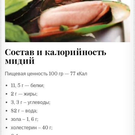
Состав и калорийность
мидий
Пищевая ценность 100 гр — 77 кКал
11, 5 г — белки;
2 г — жиры;
3, 3 г – углеводы;
82 г – вода;
зола – 1, 6 г;
холестерин – 40 г;