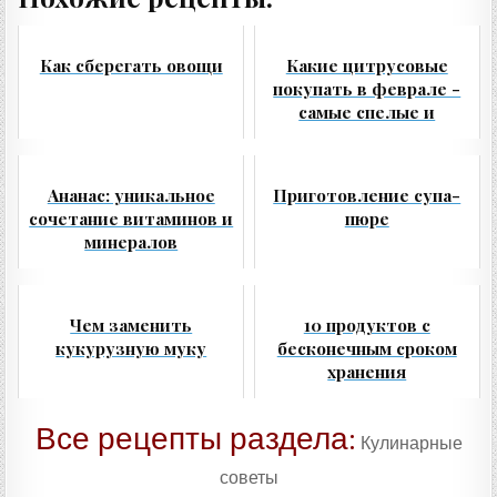
Как сберегать овощи
Какие цитрусовые
покупать в феврале -
самые спелые и
дешевые
Ананас: уникальное
Приготовление супа-
сочетание витаминов и
пюре
минералов
Чем заменить
10 продуктов с
кукурузную муку
бесконечным сроком
хранения
Все рецепты раздела:
Кулинарные
советы