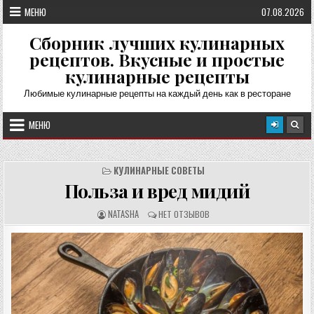
Перейти
МЕНЮ
07.08.2026
к
содержимому
Сборник лучших кулинарных
рецептов. Вкусные и простые
кулинарные рецепты
Любимые кулинарные рецепты на каждый день как в ресторане
МЕНЮ
КУЛИНАРНЫЕ СОВЕТЫ
Польза и вред мидий
А
О
NATASHA
НЕТ ОТЗЫВОВ
В
Т
Т
З
О
Ы
Р
В
Р
Ы
Е
:
Ц
Е
П
Т
А