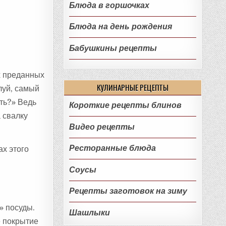
Блюда в горшочках
Блюда на день рождения
Бабушкины рецепты
х преданных
КУЛИНАРНЫЕ РЕЦЕПТЫ
луй, самый
ть?» Ведь
Короткие рецепты блинов
 свалку
Видео рецепты
Ресторанные блюда
ах этого
Соусы
Рецепты заготовок на зиму
» посуды.
Шашлыки
е покрытие