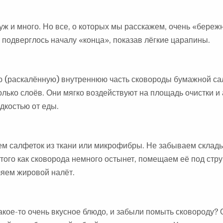
уж и много. Но все, о которых мы расскажем, очень «береж
 подверглось началу «конца», показав лёгкие царапины.
 (раскалённую) внутреннюю часть сковороды бумажной са
лько слоёв. Они мягко воздействуют на площадь очистки и
дкостью от еды.
ем салфеток из ткани или микрофибры. Не забываем склад
 того как сковорода немного остынет, помещаем её под стр
ляем жировой налёт.
какое-то очень вкусное блюдо, и забыли помыть сковороду? 