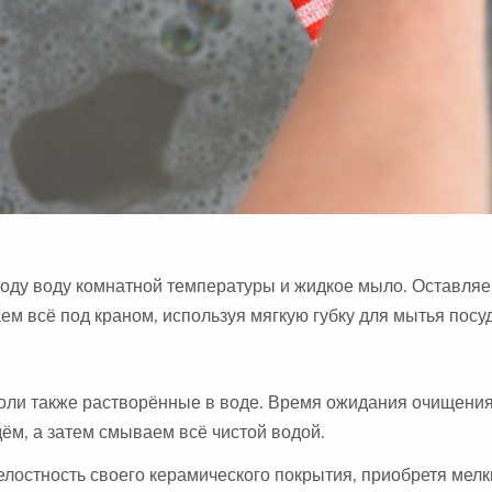
оду воду комнатной температуры и жидкое мыло. Оставляе
аем всё под краном, используя мягкую губку для мытья посу
оли также растворённые в воде. Время ожидания очищени
дём, а затем смываем всё чистой водой.
елостность своего керамического покрытия, приобретя мел