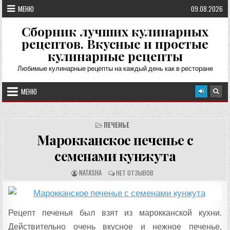
Перейти
МЕНЮ
09.08.2026
к
содержимому
Сборник лучших кулинарных
рецептов. Вкусные и простые
кулинарные рецепты
Любимые кулинарные рецепты на каждый день как в ресторане
МЕНЮ
ПЕЧЕНЬЕ
Марокканское печенье с
семенами кунжута
А
О
NATASHA
НЕТ ОТЗЫВОВ
В
Т
Т
З
О
Ы
Р
В
Р
Ы
Е
:
Рецепт печенья был взят из марокканской кухни.
Ц
Е
Действительно очень вкусное и нежное печенье,
П