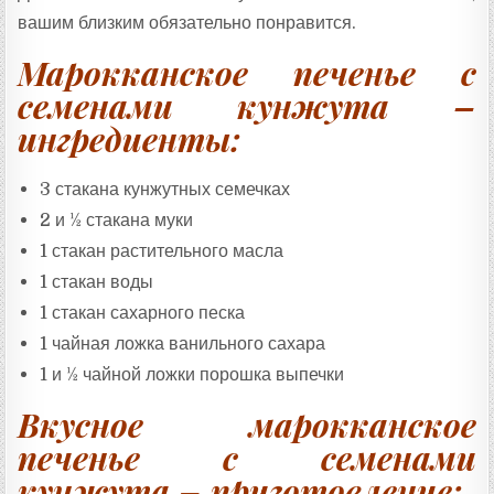
Т
А
вашим близким обязательно понравится.
:
Марокканское печенье с
семенами кунжута –
ингредиенты:
3 стакана кунжутных семечках
2 и ½ стакана муки
1 стакан растительного масла
1 стакан воды
1 стакан сахарного песка
1 чайная ложка ванильного сахара
1 и ½ чайной ложки порошка выпечки
Вкусное марокканское
печенье с семенами
кунжута – приготовление: