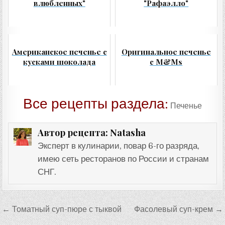
влюбленных"
"Рафаэлло"
Американское печенье с
Оригинальное печенье
кусками шоколада
с M&Ms
Все рецепты раздела:
Печенье
Natasha
Автор рецепта:
Эксперт в кулинарии, повар 6-го разряда,
имею сеть ресторанов по России и странам
СНГ.
Навигация
← Томатный суп-пюре с тыквой
Фасолевый суп-крем →
по