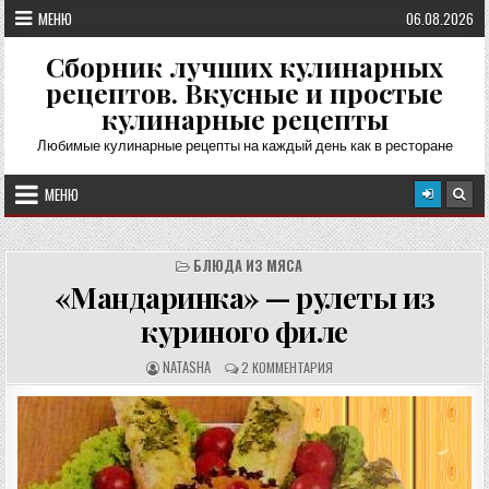
Перейти
МЕНЮ
06.08.2026
к
содержимому
Сборник лучших кулинарных
рецептов. Вкусные и простые
кулинарные рецепты
Любимые кулинарные рецепты на каждый день как в ресторане
МЕНЮ
БЛЮДА ИЗ МЯСА
«Мандаринка» — рулеты из
куриного филе
А
О
NATASHA
2 КОММЕНТАРИЯ
В
Т
Т
З
О
Ы
Р
В
Р
Ы
Е
:
Ц
Е
П