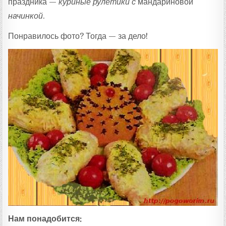
праздника —
куриные рулетики с
мандариновой
начинкой
.
Понравилось фото? Тогда — за дело!
Нам понадобится: