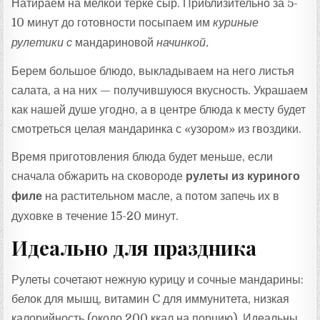
Натираем на мелкой терке сыр. Приблизительно за 5-
10 минут до готовности посыпаем им
куриные
рулетики с
мандариновой
начинкой.
Берем большое блюдо, выкладываем на него листья
салата, а на них — получившуюся вкусность. Украшаем
как нашей душе угодно, а в центре блюда к месту будет
смотреться целая мандаринка с «узором» из гвоздики.
Время приготовления блюда будет меньше, если
сначала обжарить на сковороде
рулеты из куриного
филе
на растительном масле, а потом запечь их в
духовке в течение 15-20 минут.
Идеально для праздника
Рулеты сочетают нежную курицу и сочные мандарины:
белок для мышц, витамин C для иммунитета, низкая
калорийность (около 200 ккал на порцию). Идеальны